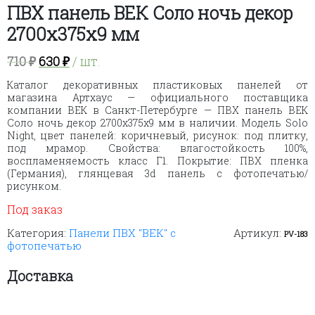
ПВХ панель ВЕК Соло ночь декор
2700х375х9 мм
Первоначальная
Текущая
710
₽
630
₽
/ шт.
цена
цена:
Каталог декоративных пластиковых панелей от
составляла
630 ₽.
магазина Артхаус — официального поставщика
710 ₽.
компании ВЕК в Санкт-Петербурге — ПВХ панель ВЕК
Соло ночь декор 2700х375х9 мм в наличии. Модель Solo
Night, цвет панелей: коричневый, рисунок: под плитку,
под мрамор. Свойства: влагостойкость 100%,
воспламеняемость класс Г1. Покрытие: ПВХ пленка
(Германия), глянцевая 3d панель с фотопечатью/
рисунком.
Под заказ
Категория:
Панели ПВХ "ВЕК" с
Артикул:
PV-183
фотопечатью
Доставка