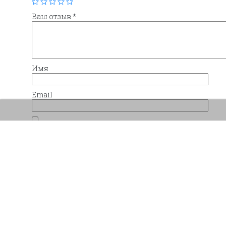
Ваш отзыв
*
Имя
Email
Сохранить моё имя, email и адрес сайта в 
комментариев.
Похожие товары