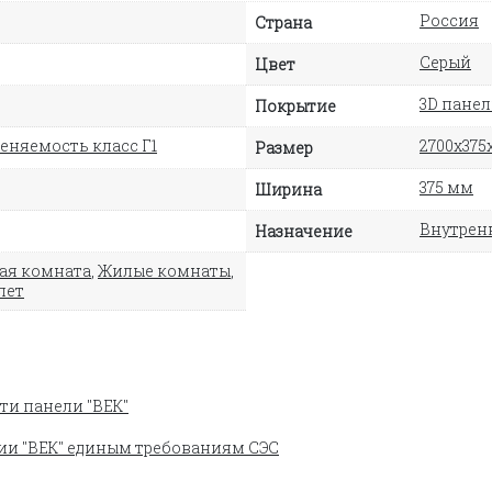
Россия
Страна
Серый
Цвет
3D пане
Покрытие
еняемость класс Г1
2700х375
Размер
375 мм
Ширина
Внутрен
Назначение
ая комната
,
Жилые комнаты
,
лет
ти панели "ВЕК"
ии "ВЕК" единым требованиям СЭС