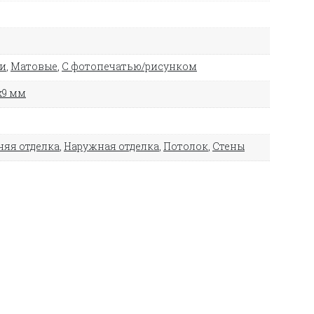
ли
,
Матовые
,
С фотопечатью/рисунком
х9 мм
няя отделка
,
Наружная отделка
,
Потолок
,
Стены