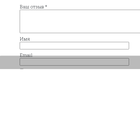
Ваш отзыв
*
Имя
Email
Сохранить моё имя, email и адрес сайта в 
комментариев.
Похожие товары