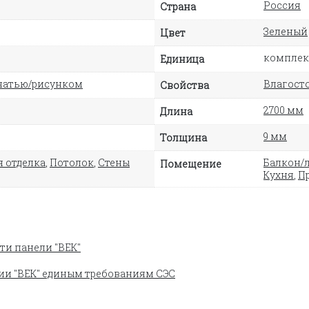
Россия
Страна
Зеленый
Цвет
комплект
Единица
чатью/рисунком
Влагосто
Свойства
2700 мм
Длина
9 мм
Толщина
 отделка
,
Потолок
,
Стены
Балкон/
Помещение
Кухня
,
П
ти панели "ВЕК"
ии "ВЕК" единым требованиям СЭС