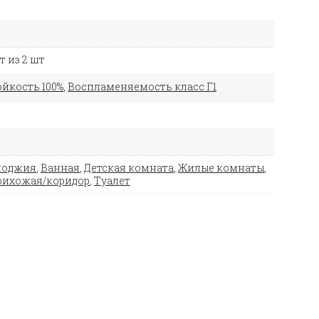
 из 2 шт
йкость 100%
,
Воспламеняемость класс Г1
лоджия
,
Ванная
,
Детская комната
,
Жилые комнаты
,
рихожая/коридор
,
Туалет