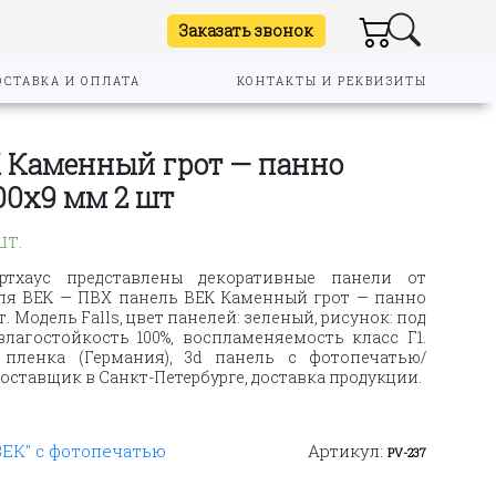
Заказать звонок
ОСТАВКА И ОПЛАТА
КОНТАКТЫ И РЕКВИЗИТЫ
 Каменный грот — панно
00х9 мм 2 шт
шт.
ртхаус представлены декоративные панели от
ля ВЕК — ПВХ панель ВЕК Каменный грот — панно
. Модель Falls, цвет панелей: зеленый, рисунок: под
влагостойкость 100%, воспламеняемость класс Г1.
пленка (Германия), 3d панель с фотопечатью/
ставщик в Санкт-Петербурге, доставка продукции.
ВЕК" с фотопечатью
Артикул:
PV-237