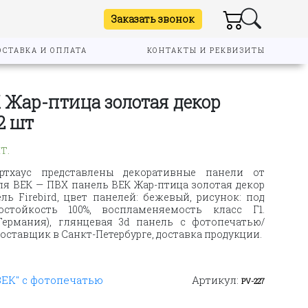
Заказать звонок
ОСТАВКА И ОПЛАТА
КОНТАКТЫ И РЕКВИЗИТЫ
 Жар-птица золотая декор
2 шт
т.
ртхаус представлены декоративные панели от
ля ВЕК — ПВХ панель ВЕК Жар-птица золотая декор
ль Firebird, цвет панелей: бежевый, рисунок: под
остойкость 100%, воспламеняемость класс Г1.
Германия), глянцевая 3d панель с фотопечатью/
ставщик в Санкт-Петербурге, доставка продукции.
ВЕК" с фотопечатью
Артикул:
PV-227