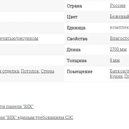
Россия
Страна
Бежевы
Цвет
комплект
Единица
печатью/рисунком
Влагосто
Свойства
2700 мм
Длина
9 мм
Толщина
 отделка
,
Потолок
,
Стены
Балкон/
Помещение
Кухня
,
П
ти панели "ВЕК"
ии "ВЕК" единым требованиям СЭС