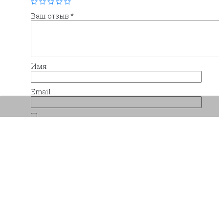
Ваш отзыв
*
Имя
Email
Сохранить моё имя, email и адрес сайта в 
комментариев.
Похожие товары