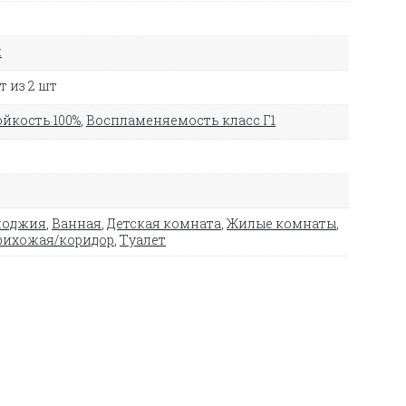
й
 из 2 шт
йкость 100%
,
Воспламеняемость класс Г1
лоджия
,
Ванная
,
Детская комната
,
Жилые комнаты
,
рихожая/коридор
,
Туалет