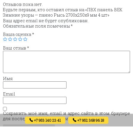
Отзывов пока нет.
Будьте первым, кто оставил отзыв на «ПВХ панель ВЕК
Зимние узоры — панно Рысь 2700х250х9 мм 4 шт»
Ваш адрес email не будет опубликован.
Обязательные поля помечены
*
Ваша оценка
*
Ваш отзыв
*
Имя
Email
Сохранить моё имя, email и адрес сайта в этом браузере
для последующих моих комментариев.
+7 953 140 23 41
+7 952 368 96 18