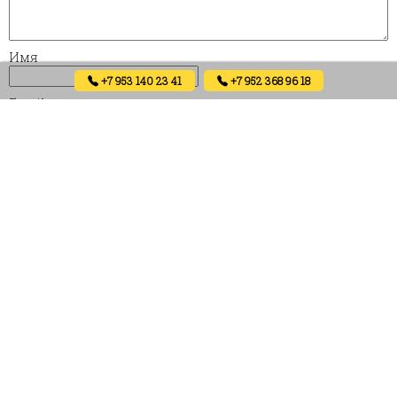
Имя
+7 953 140 23 41
+7 952 368 96 18
Email
Сохранить моё имя, email и адрес сайта в этом браузере
для последующих моих комментариев.
Вам также будет интересно…