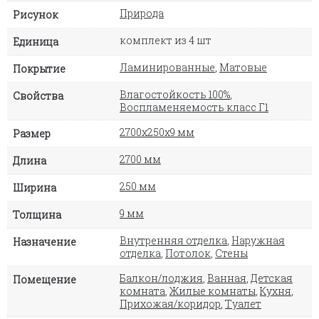
Природа
Рисунок
комплект из 4 шт
Единица
Ламинированные
,
Матовые
Покрытие
Влагостойкость 100%
,
Свойства
Воспламеняемость класс Г1
2700х250х9 мм
Размер
2700 мм
Длина
250 мм
Ширина
9 мм
Толщина
Внутренняя отделка
,
Наружная
Назначение
отделка
,
Потолок
,
Стены
Балкон/лоджия
,
Ванная
,
Детская
Помещение
комната
,
Жилые комнаты
,
Кухня
,
Прихожая/коридор
,
Туалет