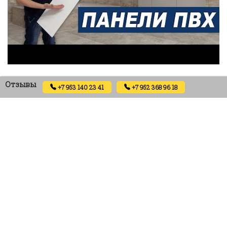
Отзывы
+7 953 140 23 41
+7 952 368 96 18
Отзывов пока нет.
Будьте первым, кто оставил отзыв на «Ламинированная
ПВХ панель ВЕК Бари Бежевый — Сойки панно, 2700х250х9
мм, 5 шт»
Ваш адрес email не будет опубликован.
Обязательные поля помечены
*
Ваша оценка
*
Ваш отзыв
*