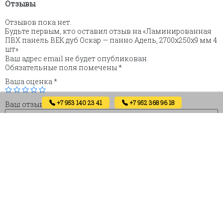
Отзывы
Отзывов пока нет.
Будьте первым, кто оставил отзыв на «Ламинированная
ПВХ панель ВЕК дуб Оскар — панно Адель, 2700х250х9 мм 4
шт»
Ваш адрес email не будет опубликован.
Обязательные поля помечены
*
Ваша оценка
*
+7 953 140 23 41
+7 952 368 96 18
Ваш отзыв
*
Имя
Email
Сохранить моё имя, email и адрес сайта в этом браузере
для последующих моих комментариев.