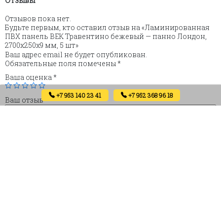
Отзывов пока нет.
Будьте первым, кто оставил отзыв на «Ламинированная
ПВХ панель ВЕК Травентино бежевый — панно Лондон,
2700х250х9 мм, 5 шт»
Ваш адрес email не будет опубликован.
Обязательные поля помечены
*
Ваша оценка
*
+7 953 140 23 41
+7 952 368 96 18
Ваш отзыв
*
Имя
Email
Сохранить моё имя, email и адрес сайта в этом браузере
для последующих моих комментариев.