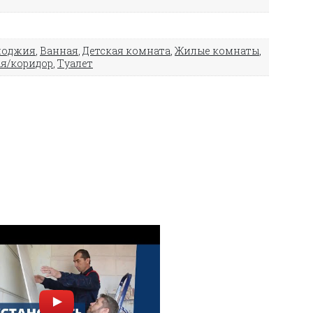
лоджия
,
Ванная
,
Детская комната
,
Жилые комнаты
,
я/коридор
,
Туалет