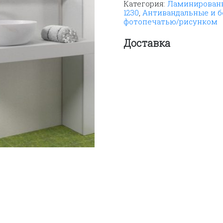
Категория:
Ламинированн
1230
,
Антивандальные и 
фотопечатью/рисунком
Доставка