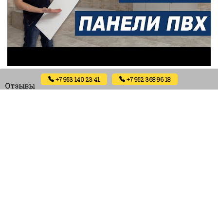
+7 953 140 23 41
+7 952 368 96 18
Отзывы
Отзывов пока нет.
Будьте первым, кто оставил отзыв на «Ламинированная
ПВХ панель ВЕК Бетон Беркли — Мотиво панно
2700х250х9 мм 5 шт»
Ваш адрес email не будет опубликован.
Обязательные поля помечены
*
Ваша оценка
*
Ваш отзыв
*