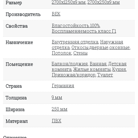
2700х1250х9 мм
,
2700х250х9 мм
Размер
ВЕК
Производитель
Влагостойкость 100%
,
Свойства
Воспламеняемость класс Г1
Внутренняя отделка
,
Наружная
Назначение
отделка
,
Откосы дверные,оконные
,
Потолок
,
Стены
Балкон/лоджия
,
Ванная
,
Детская
Помещение
комната
,
Жилые комнаты
,
Кухня
,
Прихожая/коридор
,
Туалет
Германия
Страна
9 мм
Толщина
250 мм
Ширина
ПВХ
Материал
Описание