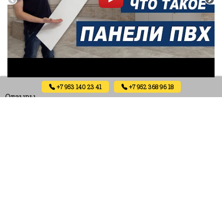
+7 953 140 23 41
+7 952 368 96 18
Отзывы
Отзывов пока нет.
Будьте первым, кто оставил отзыв на «Ламинированная
ПВХ панель ВЕК Цветок коричневый — панно Японский
сад 2700х250х9 мм 4 шт»
Ваш адрес email не будет опубликован.
Обязательные поля помечены
*
Ваша оценка
*
Ваш отзыв
*