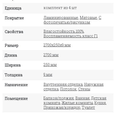
комплект из 4 шт
Единица
Ламинированные
,
Матовые
,
С
Покрытие
фотопечатью/рисунком
Влагостойкость 100%
,
Свойства
Воспламеняемость класс Г1
2700х250х9 мм
Размер
2700 мм
Длина
250 мм
Ширина
9 мм
Толщина
Внутренняя отделка
,
Наружная
Назначение
отделка
,
Потолок
,
Стены
Балкон/лоджия
,
Ванная
,
Детская
Помещение
комната
,
Жилые комнаты
,
Кухня
,
Прихожая/коридор
,
Туалет