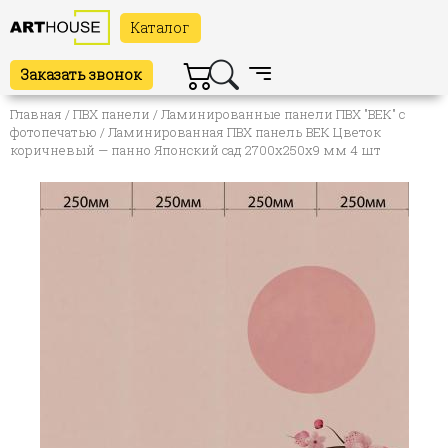
Каталог
Заказать звонок
Главная
/
ПВХ панели
/
Ламинированные панели ПВХ "ВЕК" с
фотопечатью
/ Ламинированная ПВХ панель ВЕК Цветок
коричневый — панно Японский сад 2700х250х9 мм 4 шт