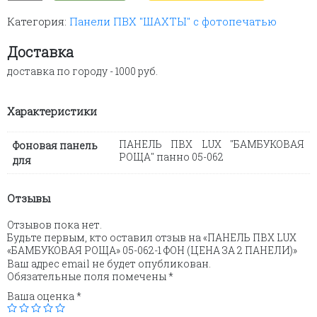
ПАНЕЛЬ
Категория:
Панели ПВХ "ШАХТЫ" с фотопечатью
ПВХ
LUX
"БАМБУКОВАЯ
Доставка
РОЩА"
доставка по городу - 1000 руб.
05-
062-
1
Характеристики
ФОН
(ЦЕНА
ЗА
ПАНЕЛЬ ПВХ LUX "БАМБУКОВАЯ
Фоновая панель
2
РОЩА" панно 05-062
для
ПАНЕЛИ)
Отзывы
Отзывов пока нет.
Будьте первым, кто оставил отзыв на «ПАНЕЛЬ ПВХ LUX
«БАМБУКОВАЯ РОЩА» 05-062-1 ФОН (ЦЕНА ЗА 2 ПАНЕЛИ)»
Ваш адрес email не будет опубликован.
Обязательные поля помечены
*
Ваша оценка
*