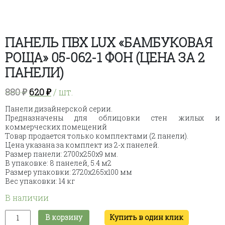
ПАНЕЛЬ ПВХ LUX «БАМБУКОВАЯ
РОЩА» 05-062-1 ФОН (ЦЕНА ЗА 2
ПАНЕЛИ)
Первоначальная
Текущая
880
₽
620
₽
/ шт.
цена
цена:
Панели дизайнерской серии.
составляла
620 ₽.
Предназначены для облицовки стен жилых и
880 ₽.
коммерческих помещений
Товар продается только комплектами (2 панели).
Цена указана за комплект из 2-х панелей.
Размер панели: 2700х250х9 мм.
В упаковке: 8 панелей, 5.4 м2
Размер упаковки: 2720х265х100 мм
Вес упаковки: 14 кг
В наличии
Количество
В корзину
Купить в один клик
товара