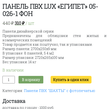
ПАНЕЛЬ ПВХ LUX «ЕГИПЕТ» 05-
026-1 ФОН
Первоначальная
Текущая
440
₽
310
₽
/ шт.
цена
цена:
Панели дизайнерской серии.
составляла
310 ₽.
Предназначены для облицовки стен жилых и
440 ₽.
коммерческих помещений
Товар продается как поштучно, так и упаковками.
Размер панели: 2700х250х9 мм.
В упаковке: 8 панелей, 5.4 м2
Размер упаковки: 2720х265х100 мм
Вес упаковки: 14 кг
В наличии
Количество
В корзину
Купить в один клик
товара
ПАНЕЛЬ
Категория:
Панели ПВХ "ШАХТЫ" с фотопечатью
ПВХ
LUX
"ЕГИПЕТ"
Доставка
05-
доставка по городу - 1000 руб.
026-