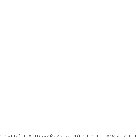
ТОЛОЧНЫЙ ПВХ LUX «ЧАЙКИ» 03-004 (ПАННО; ЦЕНА ЗА 8 ПАНЕЛ