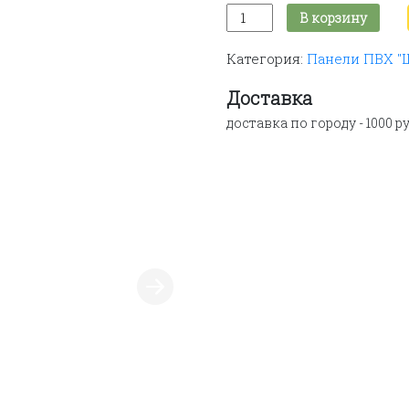
Количество
В корзину
товара
ПЛАФОН
Категория:
Панели ПВХ "
ПОТОЛОЧНЫЙ
ПВХ
LUX
Доставка
"ЧАЙКИ"
доставка по городу - 1000 ру
03-
004
(ПАННО;
ЦЕНА
ЗА
8
ПАНЕЛЕЙ)