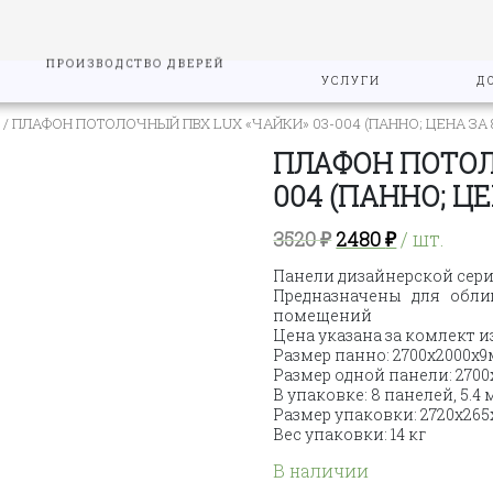
ПРОИЗВОДСТВО ДВЕРЕЙ
УСЛУГИ
Д
/ ПЛАФОН ПОТОЛОЧНЫЙ ПВХ LUX «ЧАЙКИ» 03-004 (ПАННО; ЦЕНА ЗА 
ПЛАФОН ПОТОЛ
004 (ПАННО; Ц
Первоначальна
Текущая
3520
₽
2480
₽
/ шт.
цена
цена:
Панели дизайнерской сери
составляла
2480 ₽.
Предназначены для обл
3520 ₽.
помещений
Цена указана за комлект и
Размер панно: 2700х2000х
Размер одной панели: 2700
В упаковке: 8 панелей, 5.4 
Размер упаковки: 2720х265
Вес упаковки: 14 кг
В наличии