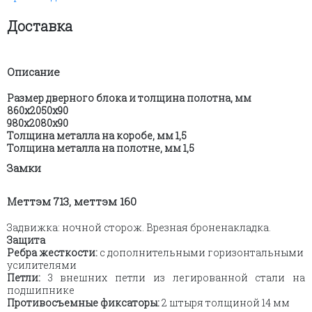
Мадрид"
90
Доставка
мм
венге-
белёный
Описание
дуб
Размер дверного блока и толщина полотна, мм
860х2050х90
980х2080х90
Толщина металла на коробе, мм 1,5
Толщина металла на полотне, мм 1,5
Замки
Меттэм 713, меттэм 160
Задвижка: ночной сторож. Врезная броненакладка.
Защита
Ребра жесткости:
с дополнительными горизонтальными
усилителями
Петли:
3 внешних петли из легированной стали на
подшипнике
Противосъемные фиксаторы:
2 штыря толщиной 14 мм