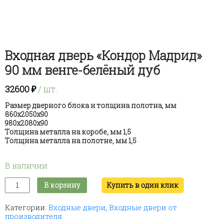
Входная дверь «Кондор Мадрид»
90 мм венге-белёный дуб
32600
₽
/ шт.
Размер дверного блока и толщина полотна, мм
860х2050х90
980х2080х90
Толщина металла на коробе, мм 1,5
Толщина металла на полотне, мм 1,5
В наличии
Количество
В корзину
Купить в один клик
товара
Входная
Категории:
Входные двери
,
Входные двери от
дверь
производителя
"Кондор