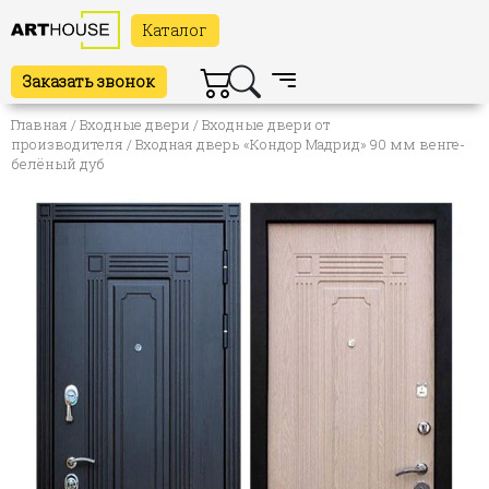
Каталог
Заказать звонок
Главная
/
Входные двери
/
Входные двери от
производителя
/ Входная дверь «Кондор Мадрид» 90 мм венге-
белёный дуб