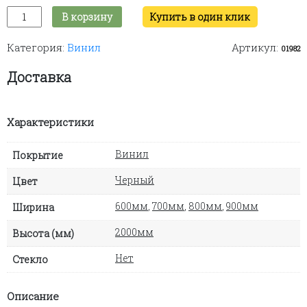
Количество
В корзину
Купить в один клик
товара
Lines
Категория:
Винил
Артикул:
W-
01982
lV
(black)
Доставка
Характеристики
Винил
Покрытие
Черный
Цвет
600мм
,
700мм
,
800мм
,
900мм
Ширина
2000мм
Высота (мм)
Нет
Стекло
Описание