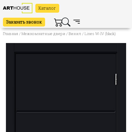
Каталог
Заказать звонок
Главная
/
Межкомнатные двери
/
Винил
/ Lines W-lV (black)