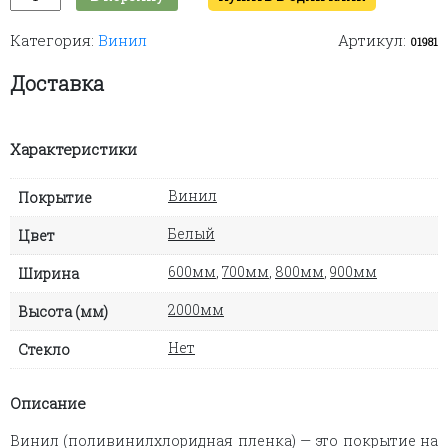
товара
Lines
Категория:
Винил
Артикул:
W
01981
(white)
Доставка
Характеристики
Винил
Покрытие
Белый
Цвет
600мм
,
700мм
,
800мм
,
900мм
Ширина
2000мм
Высота (мм)
Нет
Стекло
Описание
Винил (поливинилхлоридная пленка) — это покрытие на