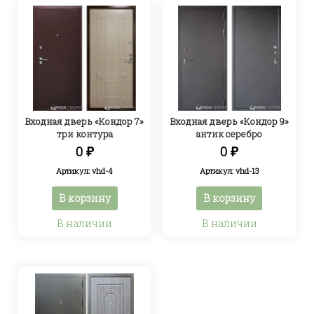
Входная дверь «Кондор 7»
Входная дверь «Кондор 9»
три контура
антик серебро
0
₽
0
₽
Артикул: vhd-4
Артикул: vhd-13
В корзину
В корзину
В наличии
В наличии