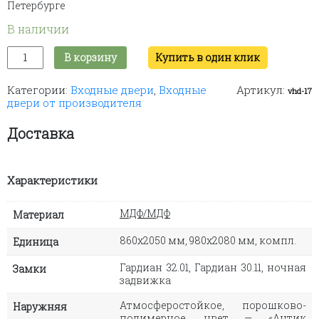
Петербурге
В наличии
Количество
В корзину
Купить в один клик
товара
Входная
Категории:
Входные двери
,
Входные
Артикул:
дверь
vhd-17
двери от производителя
"Кондор
Премьер"
Доставка
Характеристики
МДФ/МДФ
Материал
860х2050 мм, 980х2080 мм, компл.
Единица
Гардиан 32.01, Гардиан 30.11, ночная
Замки
задвижка
Атмосферостойкое, порошково-
Наружняя
полимерное, цвет — «Антик