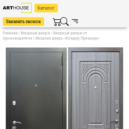
Каталог
Заказать звонок
Главная
/
Входные двери
/
Входные двери от
производителя
/ Входная дверь «Кондор Премьер»