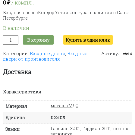
0
₽
/ компл..
Входная дверь «Кондор 7» три контура в наличии в Санкт-
Петербурге
В наличии
Количество
В корзину
Купить в один клик
товара
Входная
Категории:
Входные двери
,
Входные
Артикул:
дверь
vhd-4
двери от производителя
"Кондор
7"
три
Доставка
контура
Характеристики
металл/МДФ
Материал
компл.
Единица
Гардиан 32.01, Гардиан 30.11, ночная
Замки
задвижка