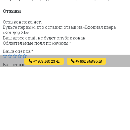
Отзывы
Отзывов пока нет.
Будьте первым, кто оставил отзыв на «Входная дверь
«Кондор Х1»»
Ваш адрес email не будет опубликован.
Обязательные поля помечены
*
Ваша оценка
*
+7 953 140 23 41
+7 952 368 96 18
Ваш отзыв
*
Имя
Email
Сохранить моё имя, email и адрес сайта в этом браузере