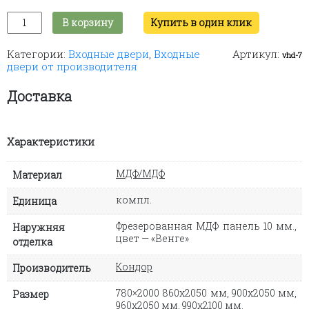
Количество
В корзину
Купить в один клик
товара
Входная
Категории:
Входные двери
,
Входные
Артикул:
дверь
vhd-7
двери от производителя
"Кондор
Х1"
Доставка
Характеристики
МДФ/МДФ
Материал
компл.
Единица
Фрезерованная МДФ панель 10 мм.,
Наружняя
цвет — «Венге»
отделка
Кондор
Производитель
780×2000 860х2050 мм, 900х2050 мм,
Размер
960х2050 мм, 990х2100 мм.