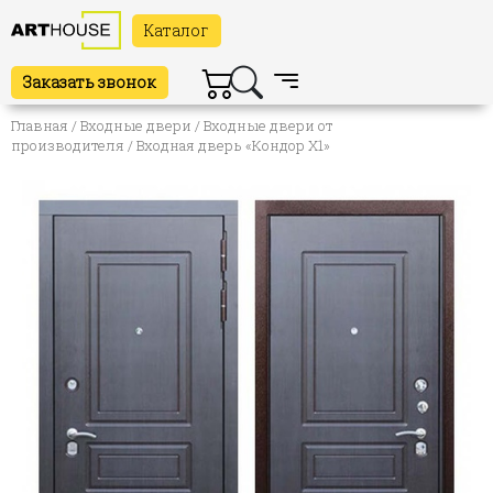
Каталог
Заказать звонок
Главная
/
Входные двери
/
Входные двери от
производителя
/ Входная дверь «Кондор Х1»